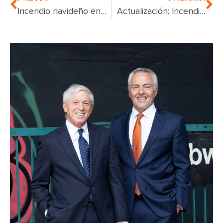
Incendio navideño en Yonkers desplaza a 11 familias y lesiona a 13 bomberos
Actualización: Incendio mortal en rascacielos del Bronx causado por calentador ambiental, investigación enfocada en mal funcionamiento de puerta