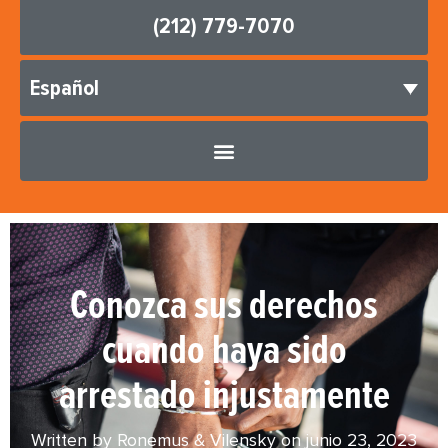
(212) 779-7070
Español
Conozca sus derechos
cuando haya sido
arrestado injustamente
Written by Ronemus & Vilensky on
junio 23, 2023