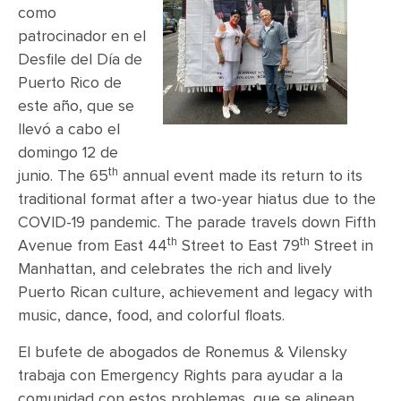
como
patrocinador en el
Desfile del Día de
Puerto Rico de
este año, que se
llevó a cabo el
domingo 12 de
th
junio. The 65
annual event made its return to its
traditional format after a two-year hiatus due to the
COVID-19 pandemic. The parade travels down Fifth
th
th
Avenue from East 44
Street to East 79
Street in
Manhattan, and celebrates the rich and lively
Puerto Rican culture, achievement and legacy with
music, dance, food, and colorful floats.
El bufete de abogados de Ronemus & Vilensky
trabaja con Emergency Rights para ayudar a la
comunidad con estos problemas, que se alinean