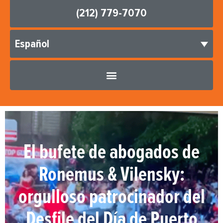
(212) 779-7070
Español
El bufete de abogados de
Ronemus & Vilensky:
orgulloso patrocinador del
Desfile del Día de Puerto