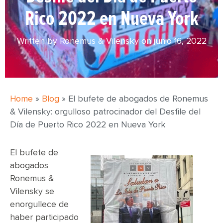
Rico 2022 en Nueva York
Written by Ronemus & Vilensky on
junio 16, 2022
Home
»
Blog
»
El bufete de abogados de Ronemus
& Vilensky: orgulloso patrocinador del Desfile del
Día de Puerto Rico 2022 en Nueva York
El bufete de
abogados
Ronemus &
Vilensky se
enorgullece de
haber participado