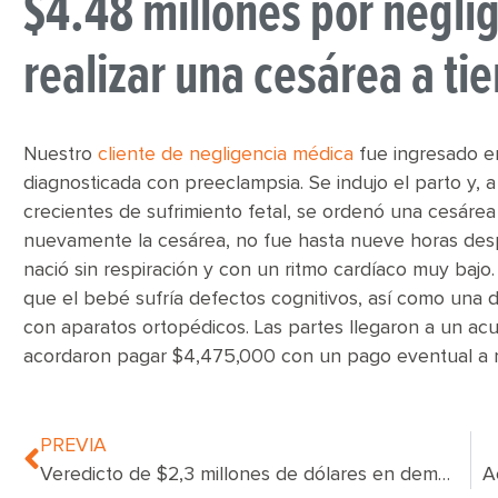
$4.48 millones por negli
realizar una cesárea a t
Nuestro
cliente de negligencia médica
fue ingresado en
diagnosticada con preeclampsia. Se indujo el parto y, 
crecientes de sufrimiento fetal, se ordenó una cesáre
nuevamente la cesárea, no fue hasta nueve horas despu
nació sin respiración y con un ritmo cardíaco muy bajo
que el bebé sufría defectos cognitivos, así como una d
con aparatos ortopédicos. Las partes llegaron a un acu
acordaron pagar $4,475,000 con un pago eventual a n
PREVIA
Veredicto de $2,3 millones de dólares en demanda por brutalidad policial en Nueva York