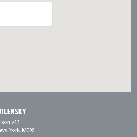
VILENSKY
ison #12
eva York 10016