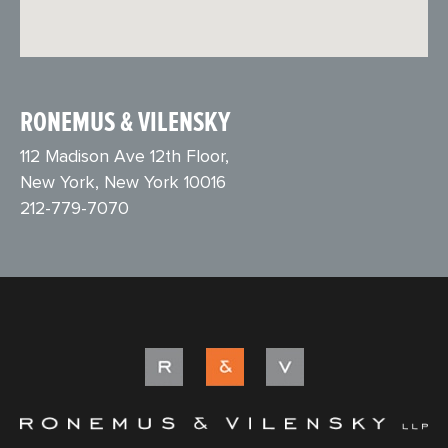
RONEMUS & VILENSKY
112 Madison Ave 12th Floor,
New York, New York 10016
212-779-7070