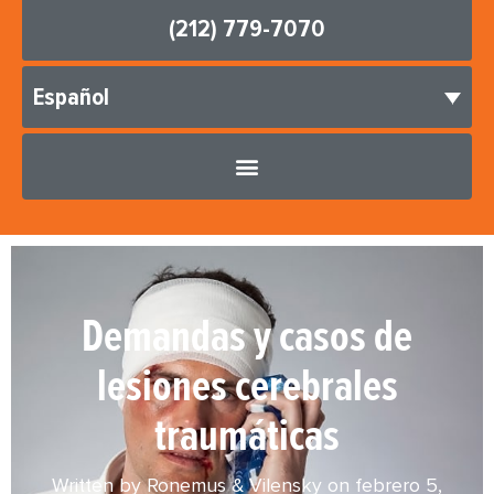
(212) 779-7070
Español
Demandas y casos de
lesiones cerebrales
traumáticas
Written by Ronemus & Vilensky on
febrero 5,