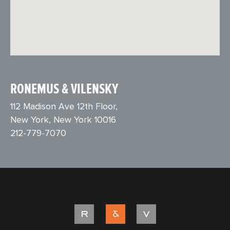
RONEMUS & VILENSKY
112 Madison Ave 12th Floor,
New York, New York 10016
212-779-7070