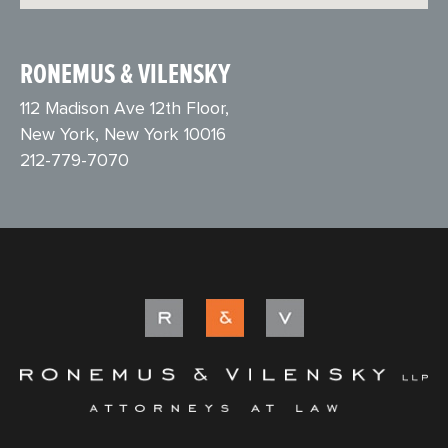
RONEMUS & VILENSKY
112 Madison Ave 12th Floor,
New York, New York 10016
212-779-7070