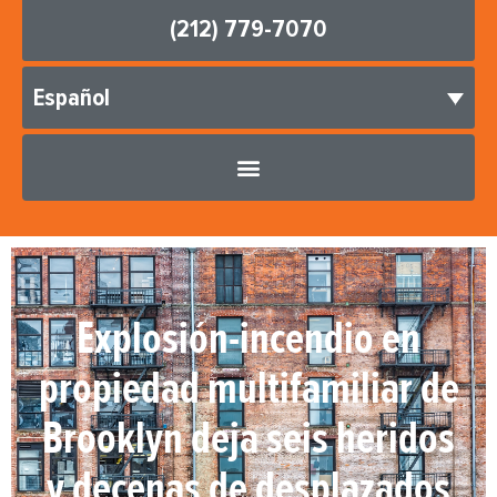
(212) 779-7070
Español
Explosión-incendio en
propiedad multifamiliar de
Brooklyn deja seis heridos
y decenas de desplazados