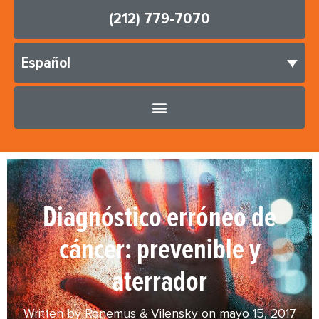
(212) 779-7070
Español
Diagnóstico erróneo de
cáncer: prevenible y
aterrador
Written by Ronemus & Vilensky on
mayo 15, 2017