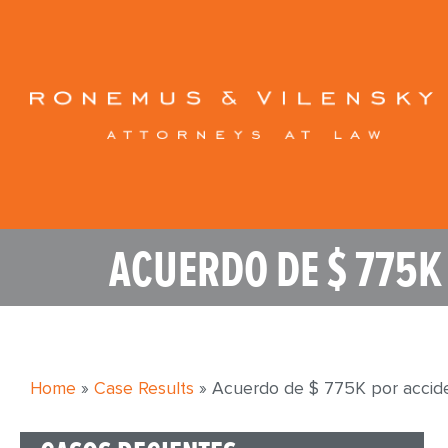
ACUERDO DE $ 775K
Home
»
Case Results
»
Acuerdo de $ 775K por accid