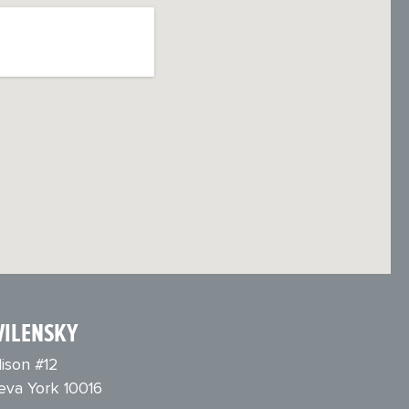
VILENSKY
ison #12
eva York 10016